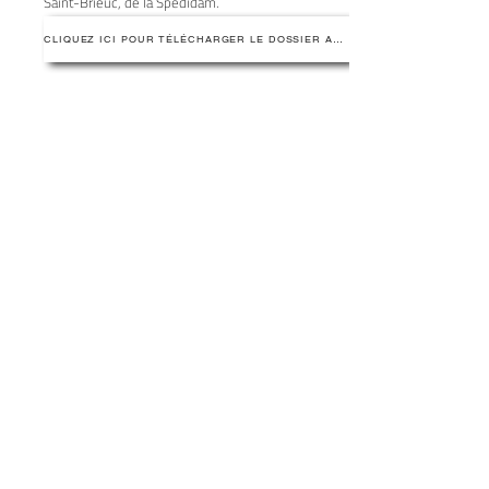
Saint-Brieuc, de la Spedidam.
CLIQUEZ ICI POUR TÉLÉCHARGER LE DOSSIER ARTISTIQUE
Réalisation Demi-Sel Production