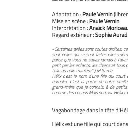
Adaptation :
Paule Vernin
(libre
Mise en scène :
Paule Vernin
Interprétation :
Anaïck Moricea
Regard extérieur :
Sophie Aurad
«Certaines allées sont toutes droites, ce
sont celles qui se sont faites elles-mêm
parce que vous ne savez jamais à l’avanc
petit par les enfants, les chiens et tous
telle ou telle manière.” J.M.Barrie
Hélix c'est le nom d'une fille qui court
enroulée C'est la partie de notre oreil
grand-mère que je connais, à de petit
comme des cocons Mais surtout Hélix c'est
Vagabondage dans la tête d'Hél
Hélix est une fille qui court dans