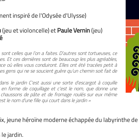
ment inspiré de l'Odysée d'Ulysse)
u
(jeu et violoncelle) et
Paule Vernin
(jeu)
é
 sont celles que l’on a faites. D’autres sont tortueuses, ce
es. Et ces dernières sont de beaucoup les plus agréables,
e où elles vous conduiront. Elles ont été tracées petit à
 ces gens qui ne se soucient guère qu’un chemin soit fait de
 dans le jardin C'est aussi une sorte d'escargot à coquille
le en forme de coquillage et c'est le nom, que donne une
s chaussons de pâte et de fromage roulés sur eux même
 le nom d'une fille qui court dans le jardin »
ix, jeune héroïne moderne échappée du labyrinthe de
 le jardin.